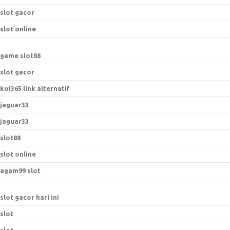
slot gacor
slot online
game slot88
slot gacor
koi365 link alternatif
jaguar33
jaguar33
slot88
slot online
agam99 slot
slot gacor hari ini
slot