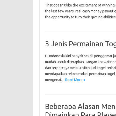
That doesn’t like the excitement of winnin
the last few years, real cash money payout 
the opportunity to turn their gaming abiliti
3 Jenis Permainan Tog
Di Indonesia kini banyak sekali penggemar j
mudah untuk diterapkan. Jangan khawatir 
dan terpercaya melalui situs judi togel terb
mendapatkan rekomendasi permainan togel y
mengenai…
Read More »
Beberapa Alasan Meng
Dimainkan Para Playe