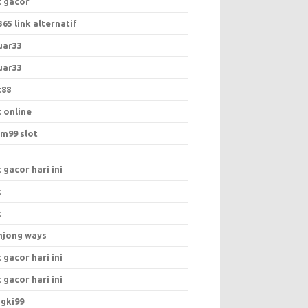
t gacor
365 link alternatif
uar33
uar33
t88
t online
m99 slot
t gacor hari ini
t
t
jong ways
t gacor hari ini
t gacor hari ini
gki99