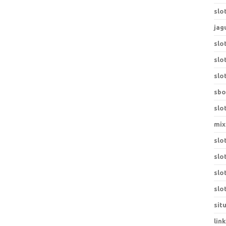
slo
jag
slo
slo
slo
sbo
slo
mix
slo
slo
slo
slo
sit
lin