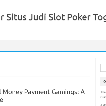
r Situs Judi Slot Poker To
Sea
for:
R
al Money Payment Gamings: A
The
Gui
ge
3 Je