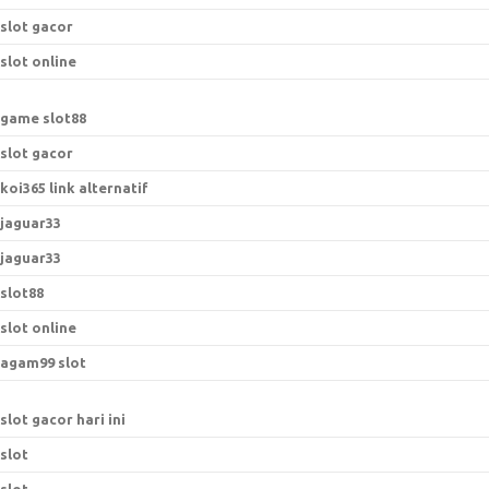
slot gacor
slot online
game slot88
slot gacor
koi365 link alternatif
jaguar33
jaguar33
slot88
slot online
agam99 slot
slot gacor hari ini
slot