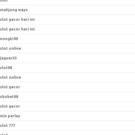
slot
mahjong ways
slot gacor hari ini
slot gacor hari ini
nongki99
slot online
jaguar33
slot88
slot online
slot gacor
sbobet88
slot gacor
mix parlay
slot 777