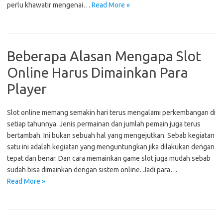
perlu khawatir mengenai…
Read More »
Beberapa Alasan Mengapa Slot
Online Harus Dimainkan Para
Player
Slot online memang semakin hari terus mengalami perkembangan di
setiap tahunnya. Jenis permainan dan jumlah pemain juga terus
bertambah. Ini bukan sebuah hal yang mengejutkan. Sebab kegiatan
satu ini adalah kegiatan yang menguntungkan jika dilakukan dengan
tepat dan benar. Dan cara memainkan game slot juga mudah sebab
sudah bisa dimainkan dengan sistem online. Jadi para…
Read More »