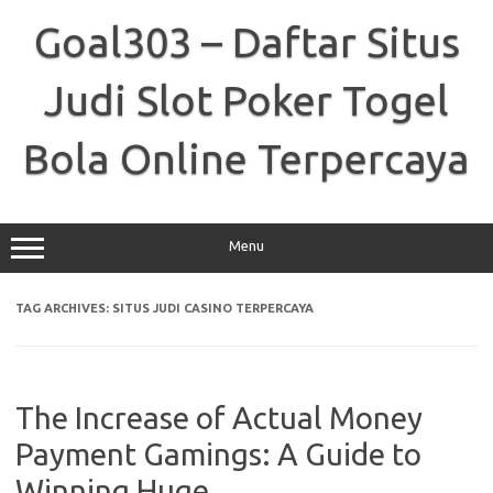
Skip
to
Goal303 – Daftar Situs
content
Judi Slot Poker Togel
Bola Online Terpercaya
Menu
TAG ARCHIVES:
SITUS JUDI CASINO TERPERCAYA
The Increase of Actual Money
Payment Gamings: A Guide to
Winning Huge