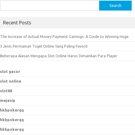
S
e
a
Recent Posts
r
c
The Increase of Actual Money Payment Gamings: A Guide to Winning Huge
h
3 Jenis Permainan Togel Online Yang Paling Favorit
f
o
Beberapa Alasan Mengapa Slot Online Harus Dimainkan Para Player
r
:
slot gacor
slot online
slot88
mejavip
hkbpokerqq
hkbpokerqq
hkbpokerqq