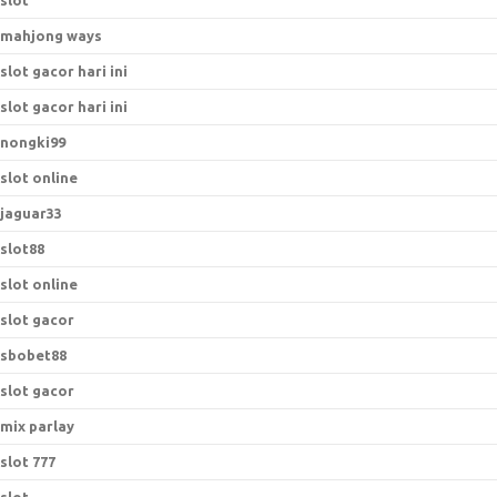
slot
mahjong ways
slot gacor hari ini
slot gacor hari ini
nongki99
slot online
jaguar33
slot88
slot online
slot gacor
sbobet88
slot gacor
mix parlay
slot 777