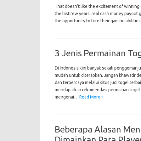
That doesn’t like the excitement of winnin
the last few years, real cash money payout 
the opportunity to turn their gaming abiliti
3 Jenis Permainan Tog
Di Indonesia kini banyak sekali penggemar j
mudah untuk diterapkan. Jangan khawatir 
dan terpercaya melalui situs judi togel terb
mendapatkan rekomendasi permainan togel y
mengenai…
Read More »
Beberapa Alasan Meng
Dimainkan Para Playe