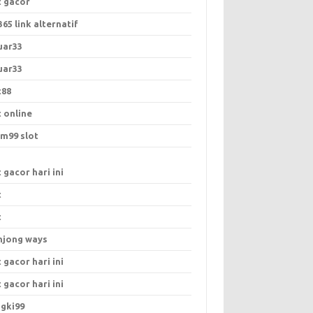
t gacor
365 link alternatif
uar33
uar33
t88
t online
m99 slot
t gacor hari ini
t
t
jong ways
t gacor hari ini
t gacor hari ini
gki99