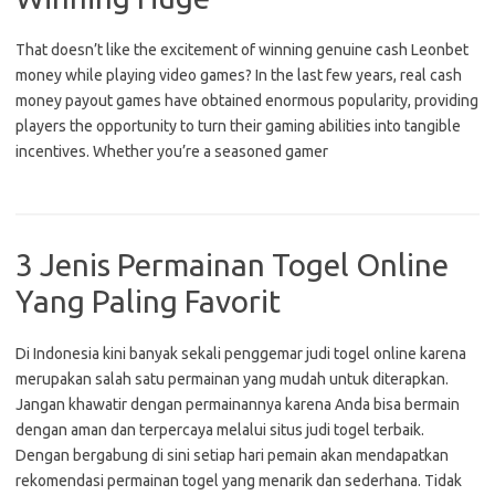
That doesn’t like the excitement of winning genuine cash Leonbet
money while playing video games? In the last few years, real cash
money payout games have obtained enormous popularity, providing
players the opportunity to turn their gaming abilities into tangible
incentives. Whether you’re a seasoned gamer
3 Jenis Permainan Togel Online
Yang Paling Favorit
Di Indonesia kini banyak sekali penggemar judi togel online karena
merupakan salah satu permainan yang mudah untuk diterapkan.
Jangan khawatir dengan permainannya karena Anda bisa bermain
dengan aman dan terpercaya melalui situs judi togel terbaik.
Dengan bergabung di sini setiap hari pemain akan mendapatkan
rekomendasi permainan togel yang menarik dan sederhana. Tidak