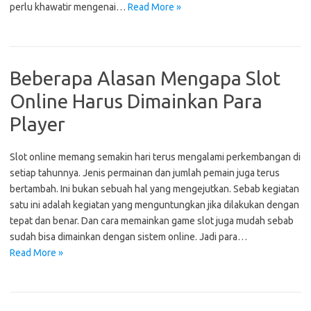
perlu khawatir mengenai…
Read More »
Beberapa Alasan Mengapa Slot
Online Harus Dimainkan Para
Player
Slot online memang semakin hari terus mengalami perkembangan di
setiap tahunnya. Jenis permainan dan jumlah pemain juga terus
bertambah. Ini bukan sebuah hal yang mengejutkan. Sebab kegiatan
satu ini adalah kegiatan yang menguntungkan jika dilakukan dengan
tepat dan benar. Dan cara memainkan game slot juga mudah sebab
sudah bisa dimainkan dengan sistem online. Jadi para…
Read More »