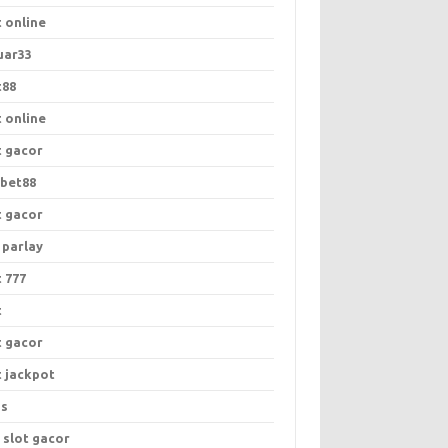
t online
uar33
t88
t online
t gacor
bet88
t gacor
 parlay
t 777
t
t gacor
t jackpot
us
k slot gacor