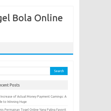
gel Bola Online
rch
ecent Posts
 Increase of Actual Money Payment Gamings: A
de to Winning Huge
nis Permainan Togel Online Yang Paling Favorit