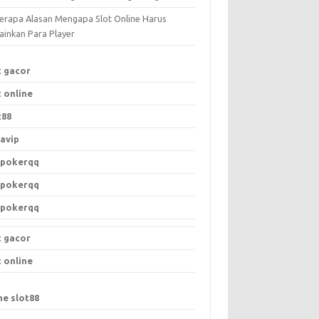
erapa Alasan Mengapa Slot Online Harus
ainkan Para Player
t gacor
t online
t88
avip
bpokerqq
bpokerqq
bpokerqq
t gacor
t online
e slot88