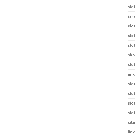
slo
jag
slo
slo
slo
sbo
slo
mix
slo
slo
slo
slo
sit
lin