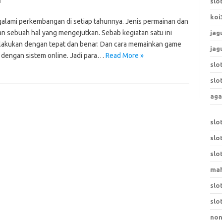
slo
koi
galami perkembangan di setiap tahunnya. Jenis permainan dan
an sebuah hal yang mengejutkan. Sebab kegiatan satu ini
jag
ilakukan dengan tepat dan benar. Dan cara memainkan game
jag
 dengan sistem online. Jadi para…
Read More »
slo
slo
aga
slo
slo
slo
mah
slo
slo
non