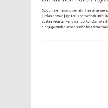
Slot online memang semakin hari terus men
jumlah pemain juga terus bertambah. Ini buk
adalah kegiatan yang menguntungkan jika d
slot juga mudah sebab sudah bisa dimainkan