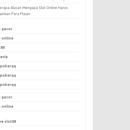
erapa Alasan Mengapa Slot Online Harus
ainkan Para Player
t gacor
t online
t88
avip
bpokerqq
bpokerqq
bpokerqq
t gacor
t online
e slot88