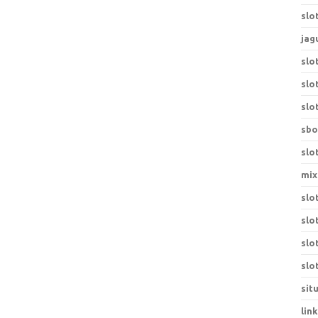
slo
jag
slo
slo
slo
sbo
slo
mix
slo
slo
slo
slo
sit
lin