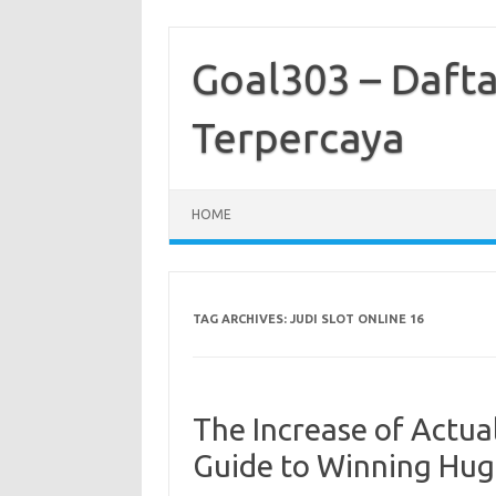
Skip
to
content
Goal303 – Dafta
Terpercaya
HOME
TAG ARCHIVES:
JUDI SLOT ONLINE 16
The Increase of Actu
Guide to Winning Hu