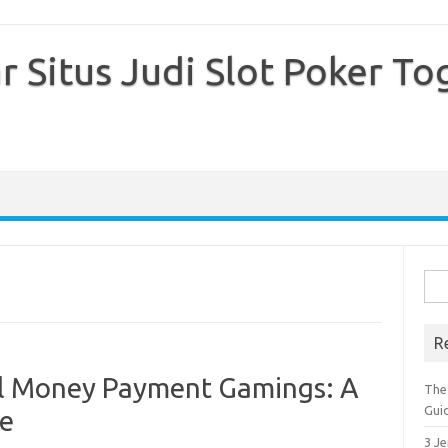
r Situs Judi Slot Poker To
Sea
for:
R
al Money Payment Gamings: A
The
Gui
ge
3 Je