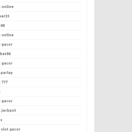
t online
uar33
t88
t online
t gacor
bet88
t gacor
 parlay
t 777
t
t gacor
t jackpot
us
k slot gacor