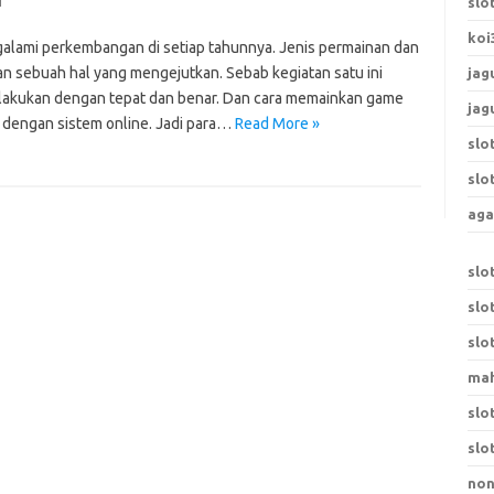
slo
koi
galami perkembangan di setiap tahunnya. Jenis permainan dan
an sebuah hal yang mengejutkan. Sebab kegiatan satu ini
jag
ilakukan dengan tepat dan benar. Dan cara memainkan game
jag
 dengan sistem online. Jadi para…
Read More »
slo
slo
aga
slo
slo
slo
mah
slo
slo
non