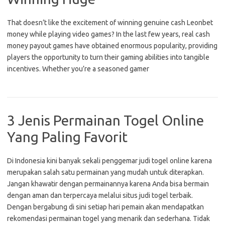
That doesn’t like the excitement of winning genuine cash Leonbet
money while playing video games? In the last few years, real cash
money payout games have obtained enormous popularity, providing
players the opportunity to turn their gaming abilities into tangible
incentives. Whether you’re a seasoned gamer
3 Jenis Permainan Togel Online
Yang Paling Favorit
Di Indonesia kini banyak sekali penggemar judi togel online karena
merupakan salah satu permainan yang mudah untuk diterapkan.
Jangan khawatir dengan permainannya karena Anda bisa bermain
dengan aman dan terpercaya melalui situs judi togel terbaik.
Dengan bergabung di sini setiap hari pemain akan mendapatkan
rekomendasi permainan togel yang menarik dan sederhana. Tidak