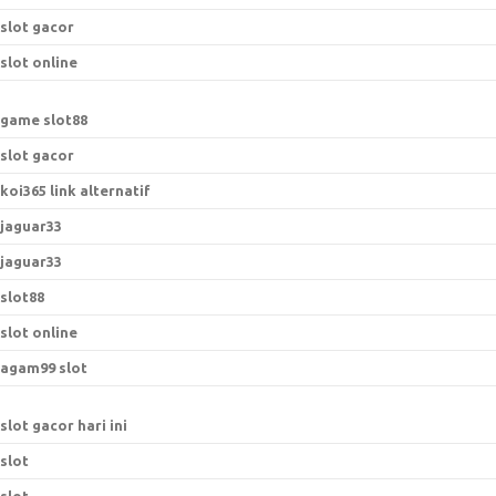
slot gacor
slot online
game slot88
slot gacor
koi365 link alternatif
jaguar33
jaguar33
slot88
slot online
agam99 slot
slot gacor hari ini
slot