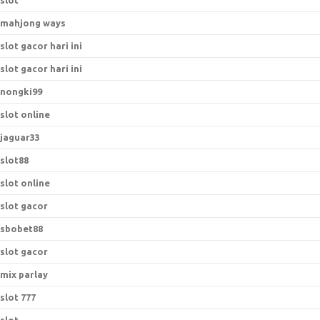
slot
mahjong ways
slot gacor hari ini
slot gacor hari ini
nongki99
slot online
jaguar33
slot88
slot online
slot gacor
sbobet88
slot gacor
mix parlay
slot 777