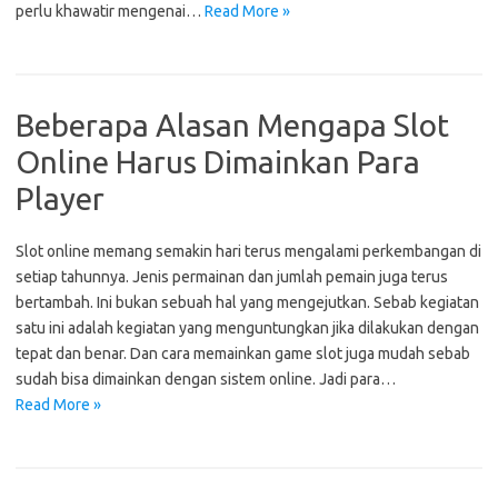
perlu khawatir mengenai…
Read More »
Beberapa Alasan Mengapa Slot
Online Harus Dimainkan Para
Player
Slot online memang semakin hari terus mengalami perkembangan di
setiap tahunnya. Jenis permainan dan jumlah pemain juga terus
bertambah. Ini bukan sebuah hal yang mengejutkan. Sebab kegiatan
satu ini adalah kegiatan yang menguntungkan jika dilakukan dengan
tepat dan benar. Dan cara memainkan game slot juga mudah sebab
sudah bisa dimainkan dengan sistem online. Jadi para…
Read More »