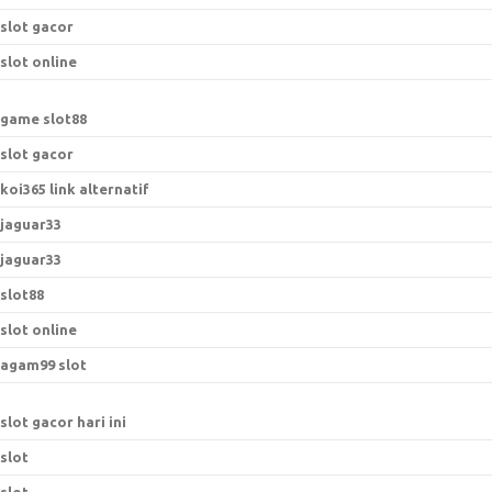
slot gacor
slot online
game slot88
slot gacor
koi365 link alternatif
jaguar33
jaguar33
slot88
slot online
agam99 slot
slot gacor hari ini
slot