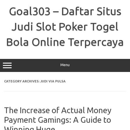
Skip
to
Goal303 – Daftar Situs
content
Judi Slot Poker Togel
Bola Online Terpercaya
Menu
CATEGORY ARCHIVES:
JUDI VIA PULSA
The Increase of Actual Money
Payment Gamings: A Guide to
Winning Huge