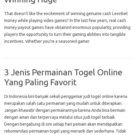
That doesn’t like the excitement of winning genuine cash Leonbet
money while playing video games? In the last few years, real cash
money payout games have obtained enormous popularity, providing
players the opportunity to turn their gaming abilities into tangible
incentives. Whether you’re a seasoned gamer
3 Jenis Permainan Togel Online
Yang Paling Favorit
Di Indonesia kini banyak sekali penggemar judi togel online karena
merupakan salah satu permainan yang mudah untuk diterapkan.
Jangan khawatir dengan permainannya karena Anda bisa bermain
dengan aman dan terpercaya melalui situs judi togel terbaik.
Dengan bergabung di sini setiap hari pemain akan mendapatkan
rekomendasi permainan togel yang menarik dan sederhana. Tidak