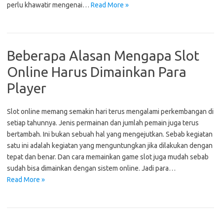
perlu khawatir mengenai…
Read More »
Beberapa Alasan Mengapa Slot
Online Harus Dimainkan Para
Player
Slot online memang semakin hari terus mengalami perkembangan di
setiap tahunnya. Jenis permainan dan jumlah pemain juga terus
bertambah. Ini bukan sebuah hal yang mengejutkan. Sebab kegiatan
satu ini adalah kegiatan yang menguntungkan jika dilakukan dengan
tepat dan benar. Dan cara memainkan game slot juga mudah sebab
sudah bisa dimainkan dengan sistem online. Jadi para…
Read More »