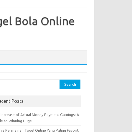
gel Bola Online
rch
ecent Posts
 Increase of Actual Money Payment Gamings: A
de to Winning Huge
nis Permainan Togel Online Yang Paling Favorit