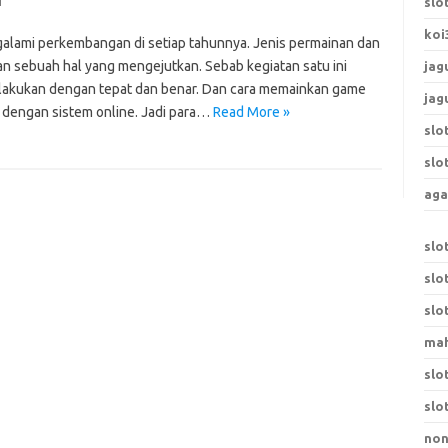
slo
koi
galami perkembangan di setiap tahunnya. Jenis permainan dan
an sebuah hal yang mengejutkan. Sebab kegiatan satu ini
jag
ilakukan dengan tepat dan benar. Dan cara memainkan game
jag
 dengan sistem online. Jadi para…
Read More »
slo
slo
aga
slo
slo
slo
mah
slo
slo
non