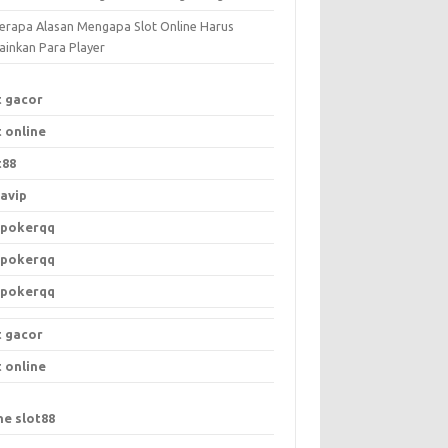
erapa Alasan Mengapa Slot Online Harus
ainkan Para Player
t gacor
t online
t88
avip
bpokerqq
bpokerqq
bpokerqq
t gacor
t online
e slot88