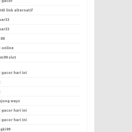
t gacor
365 link alternatif
uar33
uar33
t88
t online
m99 slot
t gacor hari ini
t
t
jong ways
t gacor hari ini
t gacor hari ini
gki99