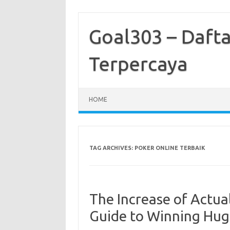
Skip
to
content
Goal303 – Dafta
Terpercaya
HOME
TAG ARCHIVES:
POKER ONLINE TERBAIK
The Increase of Actu
Guide to Winning Hu