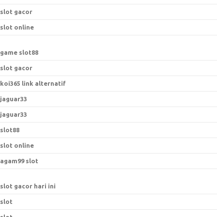
slot gacor
slot online
game slot88
slot gacor
koi365 link alternatif
jaguar33
jaguar33
slot88
slot online
agam99 slot
slot gacor hari ini
slot