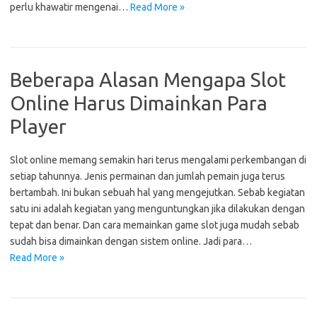
perlu khawatir mengenai…
Read More »
Beberapa Alasan Mengapa Slot
Online Harus Dimainkan Para
Player
Slot online memang semakin hari terus mengalami perkembangan di
setiap tahunnya. Jenis permainan dan jumlah pemain juga terus
bertambah. Ini bukan sebuah hal yang mengejutkan. Sebab kegiatan
satu ini adalah kegiatan yang menguntungkan jika dilakukan dengan
tepat dan benar. Dan cara memainkan game slot juga mudah sebab
sudah bisa dimainkan dengan sistem online. Jadi para…
Read More »