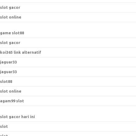
slot gacor
slot online
game slot88
slot gacor
koi365 link alternatif
jaguar33
jaguar33
slot88
slot online
agam99 slot
slot gacor hari ini
slot