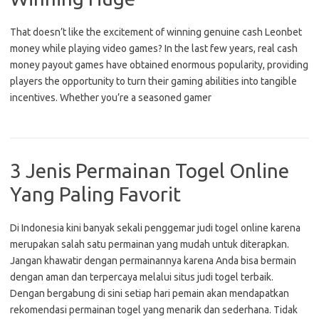
That doesn’t like the excitement of winning genuine cash Leonbet
money while playing video games? In the last few years, real cash
money payout games have obtained enormous popularity, providing
players the opportunity to turn their gaming abilities into tangible
incentives. Whether you’re a seasoned gamer
3 Jenis Permainan Togel Online
Yang Paling Favorit
Di Indonesia kini banyak sekali penggemar judi togel online karena
merupakan salah satu permainan yang mudah untuk diterapkan.
Jangan khawatir dengan permainannya karena Anda bisa bermain
dengan aman dan terpercaya melalui situs judi togel terbaik.
Dengan bergabung di sini setiap hari pemain akan mendapatkan
rekomendasi permainan togel yang menarik dan sederhana. Tidak