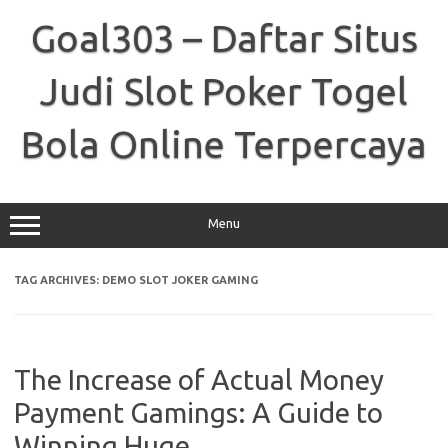
Skip
to
Goal303 – Daftar Situs
content
Judi Slot Poker Togel
Bola Online Terpercaya
Menu
TAG ARCHIVES:
DEMO SLOT JOKER GAMING
The Increase of Actual Money
Payment Gamings: A Guide to
Winning Huge