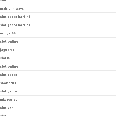
slot
mahjong ways
slot gacor hari ini
slot gacor hari ini
nongki99
slot online
jaguar33
slot88
slot online
slot gacor
sbobet88
slot gacor
mix parlay
slot 777