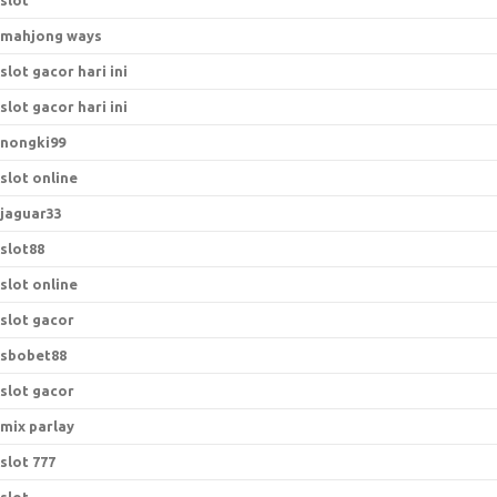
slot
mahjong ways
slot gacor hari ini
slot gacor hari ini
nongki99
slot online
jaguar33
slot88
slot online
slot gacor
sbobet88
slot gacor
mix parlay
slot 777