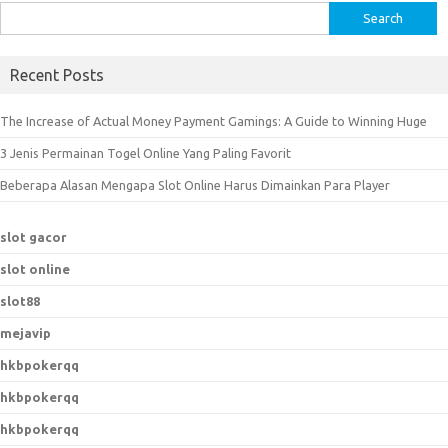
S
e
a
Recent Posts
r
c
The Increase of Actual Money Payment Gamings: A Guide to Winning Huge
h
3 Jenis Permainan Togel Online Yang Paling Favorit
f
o
Beberapa Alasan Mengapa Slot Online Harus Dimainkan Para Player
r
:
slot gacor
slot online
slot88
mejavip
hkbpokerqq
hkbpokerqq
hkbpokerqq