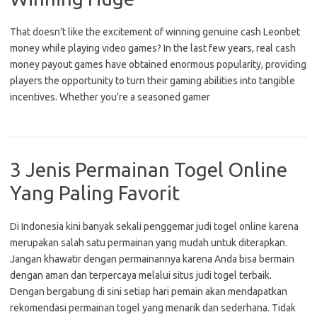
That doesn’t like the excitement of winning genuine cash Leonbet
money while playing video games? In the last few years, real cash
money payout games have obtained enormous popularity, providing
players the opportunity to turn their gaming abilities into tangible
incentives. Whether you’re a seasoned gamer
3 Jenis Permainan Togel Online
Yang Paling Favorit
Di Indonesia kini banyak sekali penggemar judi togel online karena
merupakan salah satu permainan yang mudah untuk diterapkan.
Jangan khawatir dengan permainannya karena Anda bisa bermain
dengan aman dan terpercaya melalui situs judi togel terbaik.
Dengan bergabung di sini setiap hari pemain akan mendapatkan
rekomendasi permainan togel yang menarik dan sederhana. Tidak