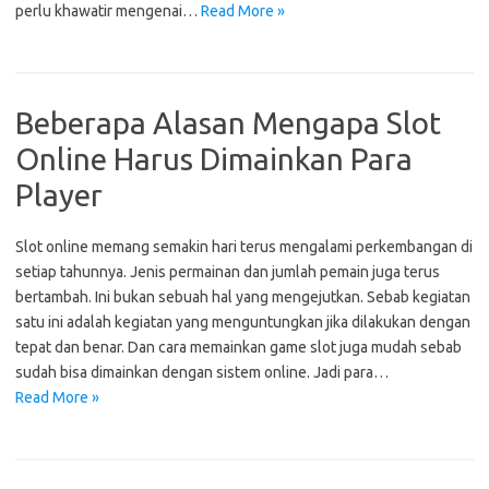
perlu khawatir mengenai…
Read More »
Beberapa Alasan Mengapa Slot
Online Harus Dimainkan Para
Player
Slot online memang semakin hari terus mengalami perkembangan di
setiap tahunnya. Jenis permainan dan jumlah pemain juga terus
bertambah. Ini bukan sebuah hal yang mengejutkan. Sebab kegiatan
satu ini adalah kegiatan yang menguntungkan jika dilakukan dengan
tepat dan benar. Dan cara memainkan game slot juga mudah sebab
sudah bisa dimainkan dengan sistem online. Jadi para…
Read More »