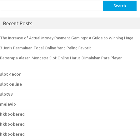
S
e
a
Recent Posts
r
c
The Increase of Actual Money Payment Gamings: A Guide to Winning Huge
h
3 Jenis Permainan Togel Online Yang Paling Favorit
f
o
Beberapa Alasan Mengapa Slot Online Harus Dimainkan Para Player
r
:
slot gacor
slot online
slot88
mejavip
hkbpokerqq
hkbpokerqq
hkbpokerqq