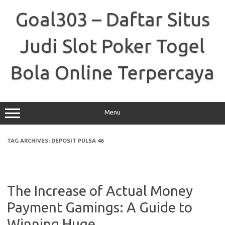
Skip
to
Goal303 – Daftar Situs
content
Judi Slot Poker Togel
Bola Online Terpercaya
Menu
TAG ARCHIVES:
DEPOSIT PULSA 46
The Increase of Actual Money
Payment Gamings: A Guide to
Winning Huge