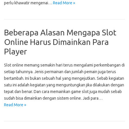
perlu khawatir mengenai…
Read More »
Beberapa Alasan Mengapa Slot
Online Harus Dimainkan Para
Player
Slot online memang semakin hari terus mengalami perkembangan di
setiap tahunnya. Jenis permainan dan jumlah pemain juga terus
bertambah. Ini bukan sebuah hal yang mengejutkan. Sebab kegiatan
satu ini adalah kegiatan yang menguntungkan jika dilakukan dengan
tepat dan benar. Dan cara memainkan game slot juga mudah sebab
sudah bisa dimainkan dengan sistem online. Jadi para…
Read More »