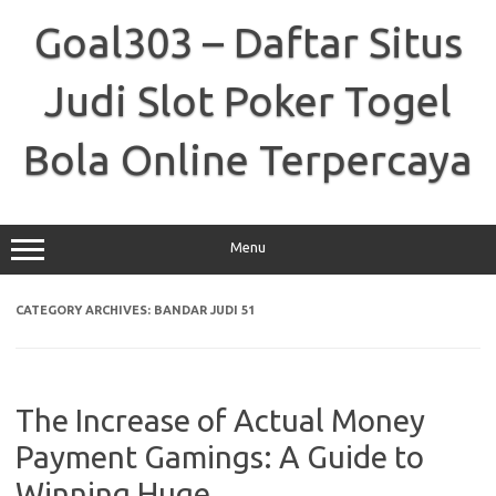
Skip
to
Goal303 – Daftar Situs
content
Judi Slot Poker Togel
Bola Online Terpercaya
Menu
CATEGORY ARCHIVES:
BANDAR JUDI 51
The Increase of Actual Money
Payment Gamings: A Guide to
Winning Huge