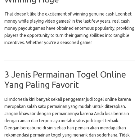
That doesn’t like the excitement of winning genuine cash Leonbet
money while playing video games? In the last few years, real cash
money payout games have obtained enormous popularity, providing
players the opportunity to turn their gaming abilities into tangible
incentives. Whether you’re a seasoned gamer
3 Jenis Permainan Togel Online
Yang Paling Favorit
Di Indonesia kini banyak sekali penggemar judi togel online karena
merupakan salah satu permainan yang mudah untuk diterapkan.
Jangan khawatir dengan permainannya karena Anda bisa bermain
dengan aman dan terpercaya melalui situs judi togel terbaik.
Dengan bergabung di sini setiap hari pemain akan mendapatkan
rekomendasi permainan togel yang menarik dan sederhana. Tidak