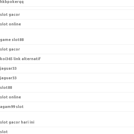
hkbpokerqq
slot gacor
slot online
game slot88
slot gacor
koi365 link alternatif
jaguar33
jaguar33
slot88
slot online
agam99 slot
slot gacor hari ini
slot