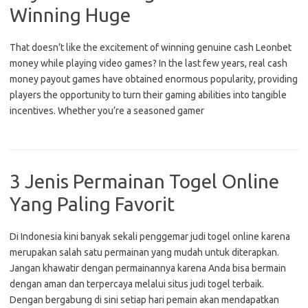
Winning Huge
That doesn’t like the excitement of winning genuine cash Leonbet
money while playing video games? In the last few years, real cash
money payout games have obtained enormous popularity, providing
players the opportunity to turn their gaming abilities into tangible
incentives. Whether you’re a seasoned gamer
3 Jenis Permainan Togel Online
Yang Paling Favorit
Di Indonesia kini banyak sekali penggemar judi togel online karena
merupakan salah satu permainan yang mudah untuk diterapkan.
Jangan khawatir dengan permainannya karena Anda bisa bermain
dengan aman dan terpercaya melalui situs judi togel terbaik.
Dengan bergabung di sini setiap hari pemain akan mendapatkan