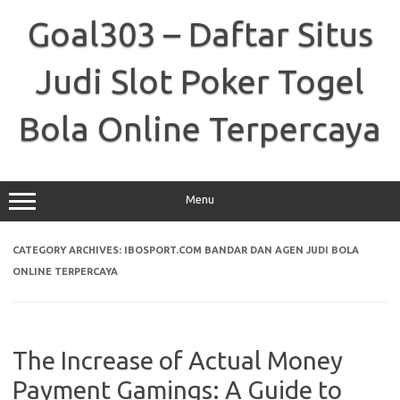
Skip
to
Goal303 – Daftar Situs
content
Judi Slot Poker Togel
Bola Online Terpercaya
Menu
CATEGORY ARCHIVES:
IBOSPORT.COM BANDAR DAN AGEN JUDI BOLA
ONLINE TERPERCAYA
The Increase of Actual Money
Payment Gamings: A Guide to