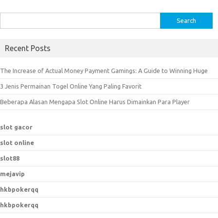
S
e
a
Recent Posts
r
c
The Increase of Actual Money Payment Gamings: A Guide to Winning Huge
h
3 Jenis Permainan Togel Online Yang Paling Favorit
f
o
Beberapa Alasan Mengapa Slot Online Harus Dimainkan Para Player
r
:
slot gacor
slot online
slot88
mejavip
hkbpokerqq
hkbpokerqq