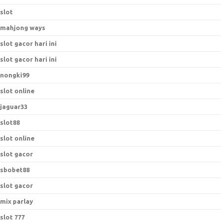
slot
mahjong ways
slot gacor hari ini
slot gacor hari ini
nongki99
slot online
jaguar33
slot88
slot online
slot gacor
sbobet88
slot gacor
mix parlay
slot 777