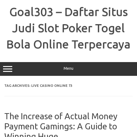
Skip
to
Goal303 – Daftar Situs
content
Judi Slot Poker Togel
Bola Online Terpercaya
Menu
TAG ARCHIVES:
LIVE CASINO ONLINE 73
The Increase of Actual Money
Payment Gamings: A Guide to
Winning Huge