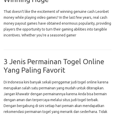
That doesn’t like the excitement of winning genuine cash Leonbet
money while playing video games? In the last few years, real cash
money payout games have obtained enormous popularity, providing
players the opportunity to turn their gaming abilities into tangible
incentives. Whether you’re a seasoned gamer
3 Jenis Permainan Togel Online
Yang Paling Favorit
Di Indonesia kini banyak sekali penggemar judi togel online karena
merupakan salah satu permainan yang mudah untuk diterapkan.
Jangan khawatir dengan permainannya karena Anda bisa bermain
dengan aman dan terpercaya melalui situs judi togel terbaik.
Dengan bergabung di sini setiap hari pemain akan mendapatkan
rekomendasi permainan togel yang menarik dan sederhana. Tidak