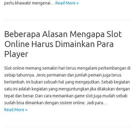
perlu khawatir mengenai…
Read More »
Beberapa Alasan Mengapa Slot
Online Harus Dimainkan Para
Player
Slot online memang semakin hari terus mengalami perkembangan di
setiap tahunnya. Jenis permainan dan jumlah pemain juga terus
bertambah. Ini bukan sebuah hal yang mengejutkan. Sebab kegiatan
satu ini adalah kegiatan yang menguntungkan jika dilakukan dengan
tepat dan benar. Dan cara memainkan game slot juga mudah sebab
sudah bisa dimainkan dengan sistem online. Jadi para…
Read More »