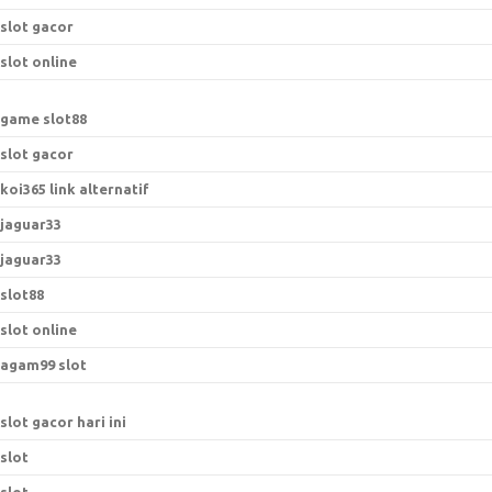
slot gacor
slot online
game slot88
slot gacor
koi365 link alternatif
jaguar33
jaguar33
slot88
slot online
agam99 slot
slot gacor hari ini
slot