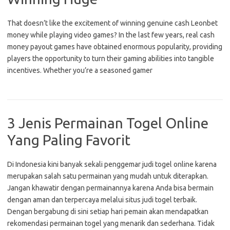
That doesn’t like the excitement of winning genuine cash Leonbet
money while playing video games? In the last few years, real cash
money payout games have obtained enormous popularity, providing
players the opportunity to turn their gaming abilities into tangible
incentives. Whether you’re a seasoned gamer
3 Jenis Permainan Togel Online
Yang Paling Favorit
Di Indonesia kini banyak sekali penggemar judi togel online karena
merupakan salah satu permainan yang mudah untuk diterapkan.
Jangan khawatir dengan permainannya karena Anda bisa bermain
dengan aman dan terpercaya melalui situs judi togel terbaik.
Dengan bergabung di sini setiap hari pemain akan mendapatkan
rekomendasi permainan togel yang menarik dan sederhana. Tidak