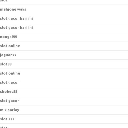
slot
mahjong ways
slot gacor hari ini
slot gacor hari ini
nongki99
slot online
jaguar33
slot88
slot online
slot gacor
sbobet88
slot gacor
mix parlay
slot 777