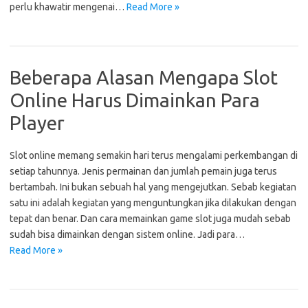
perlu khawatir mengenai…
Read More »
Beberapa Alasan Mengapa Slot
Online Harus Dimainkan Para
Player
Slot online memang semakin hari terus mengalami perkembangan di
setiap tahunnya. Jenis permainan dan jumlah pemain juga terus
bertambah. Ini bukan sebuah hal yang mengejutkan. Sebab kegiatan
satu ini adalah kegiatan yang menguntungkan jika dilakukan dengan
tepat dan benar. Dan cara memainkan game slot juga mudah sebab
sudah bisa dimainkan dengan sistem online. Jadi para…
Read More »