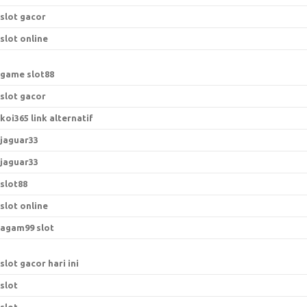
slot gacor
slot online
game slot88
slot gacor
koi365 link alternatif
jaguar33
jaguar33
slot88
slot online
agam99 slot
slot gacor hari ini
slot