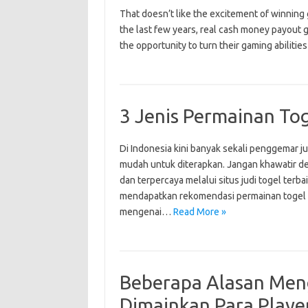
That doesn’t like the excitement of winnin
the last few years, real cash money payout 
the opportunity to turn their gaming abiliti
3 Jenis Permainan Tog
Di Indonesia kini banyak sekali penggemar j
mudah untuk diterapkan. Jangan khawatir 
dan terpercaya melalui situs judi togel terb
mendapatkan rekomendasi permainan togel y
mengenai…
Read More »
Beberapa Alasan Meng
Dimainkan Para Playe