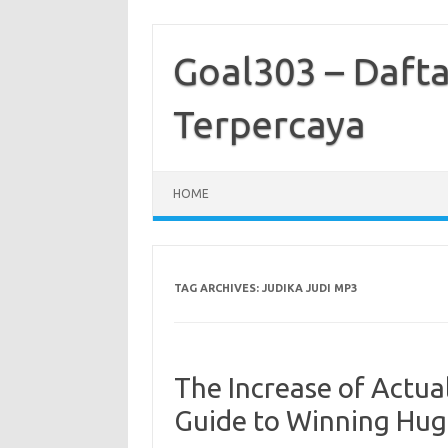
Skip
to
content
Goal303 – Dafta
Terpercaya
HOME
TAG ARCHIVES:
JUDIKA JUDI MP3
The Increase of Actu
Guide to Winning Hu