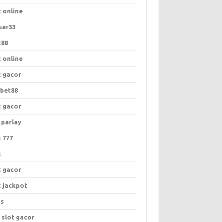
t online
uar33
t88
t online
t gacor
bet88
t gacor
 parlay
t 777
t
t gacor
t jackpot
us
k slot gacor