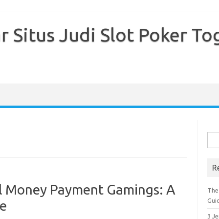
r Situs Judi Slot Poker To
Sea
for:
R
al Money Payment Gamings: A
The
Gui
ge
3 Je