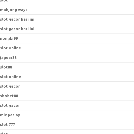
slot
mahjong ways
slot gacor hari ini
slot gacor hari ini
nongki99
slot online
jaguar33
slot88
slot online
slot gacor
sbobet88
slot gacor
mix parlay
slot 777