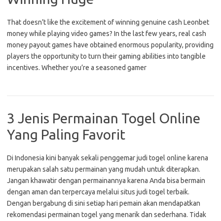
That doesn’t like the excitement of winning genuine cash Leonbet
money while playing video games? In the last few years, real cash
money payout games have obtained enormous popularity, providing
players the opportunity to turn their gaming abilities into tangible
incentives. Whether you’re a seasoned gamer
3 Jenis Permainan Togel Online
Yang Paling Favorit
Di Indonesia kini banyak sekali penggemar judi togel online karena
merupakan salah satu permainan yang mudah untuk diterapkan.
Jangan khawatir dengan permainannya karena Anda bisa bermain
dengan aman dan terpercaya melalui situs judi togel terbaik.
Dengan bergabung di sini setiap hari pemain akan mendapatkan
rekomendasi permainan togel yang menarik dan sederhana. Tidak