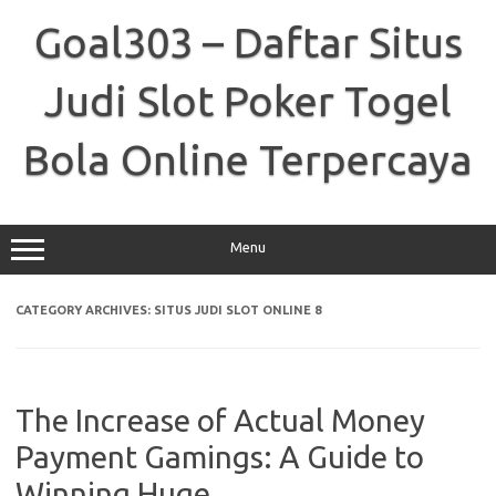
Skip
to
Goal303 – Daftar Situs
content
Judi Slot Poker Togel
Bola Online Terpercaya
Menu
CATEGORY ARCHIVES:
SITUS JUDI SLOT ONLINE 8
The Increase of Actual Money
Payment Gamings: A Guide to
Winning Huge