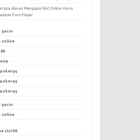
erapa Alasan Mengapa Slot Online Harus
ainkan Para Player
t gacor
t online
t88
avip
bpokerqq
bpokerqq
bpokerqq
t gacor
t online
e slot88