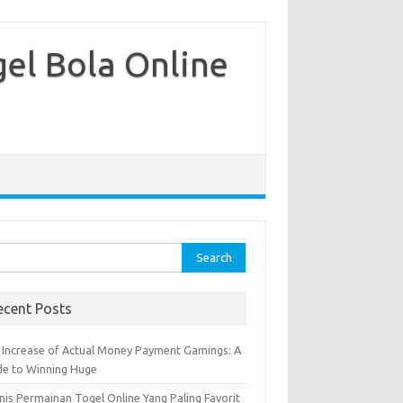
gel Bola Online
rch
ecent Posts
 Increase of Actual Money Payment Gamings: A
de to Winning Huge
nis Permainan Togel Online Yang Paling Favorit