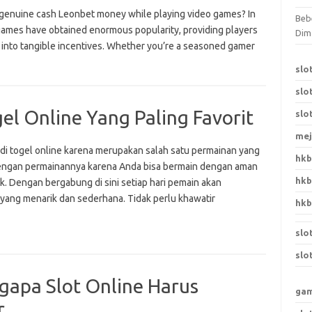
g genuine cash Leonbet money while playing video games? In
Beb
games have obtained enormous popularity, providing players
Dim
es into tangible incentives. Whether you’re a seasoned gamer
slo
slo
el Online Yang Paling Favorit
slo
mej
udi togel online karena merupakan salah satu permainan yang
hk
dengan permainannya karena Anda bisa bermain dengan aman
hk
aik. Dengan bergabung di sini setiap hari pemain akan
ang menarik dan sederhana. Tidak perlu khawatir
hk
slo
slo
apa Slot Online Harus
gam
r