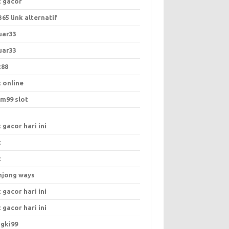
t gacor
365 link alternatif
uar33
uar33
t88
t online
m99 slot
t gacor hari ini
t
t
jong ways
t gacor hari ini
t gacor hari ini
gki99