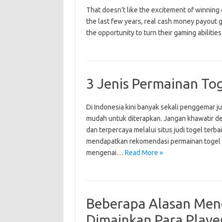
That doesn’t like the excitement of winnin
the last few years, real cash money payout 
the opportunity to turn their gaming abiliti
3 Jenis Permainan Tog
Di Indonesia kini banyak sekali penggemar j
mudah untuk diterapkan. Jangan khawatir 
dan terpercaya melalui situs judi togel terb
mendapatkan rekomendasi permainan togel y
mengenai…
Read More »
Beberapa Alasan Meng
Dimainkan Para Playe