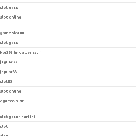
slot gacor
slot online
game slot88
slot gacor
koi365 link alternatif
jaguar33
jaguar33
slot88
slot online
agam99 slot
slot gacor hari ini
slot