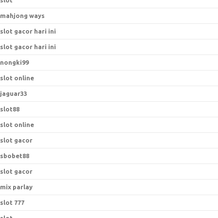
slot
mahjong ways
slot gacor hari ini
slot gacor hari ini
nongki99
slot online
jaguar33
slot88
slot online
slot gacor
sbobet88
slot gacor
mix parlay
slot 777