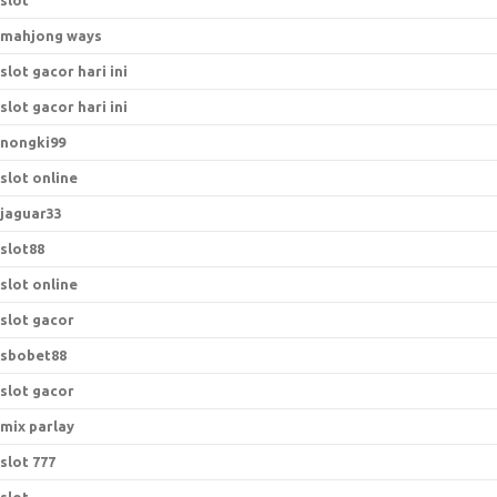
slot
mahjong ways
slot gacor hari ini
slot gacor hari ini
nongki99
slot online
jaguar33
slot88
slot online
slot gacor
sbobet88
slot gacor
mix parlay
slot 777