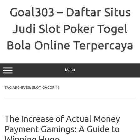
Skip
to
Goal303 – Daftar Situs
content
Judi Slot Poker Togel
Bola Online Terpercaya
Menu
TAG ARCHIVES:
SLOT GACOR 44
The Increase of Actual Money
Payment Gamings: A Guide to
Winning Huge