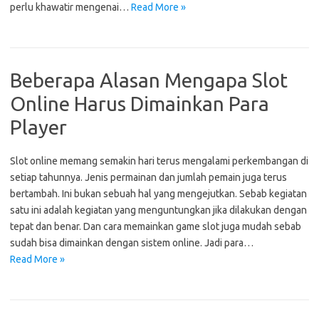
perlu khawatir mengenai…
Read More »
Beberapa Alasan Mengapa Slot
Online Harus Dimainkan Para
Player
Slot online memang semakin hari terus mengalami perkembangan di
setiap tahunnya. Jenis permainan dan jumlah pemain juga terus
bertambah. Ini bukan sebuah hal yang mengejutkan. Sebab kegiatan
satu ini adalah kegiatan yang menguntungkan jika dilakukan dengan
tepat dan benar. Dan cara memainkan game slot juga mudah sebab
sudah bisa dimainkan dengan sistem online. Jadi para…
Read More »