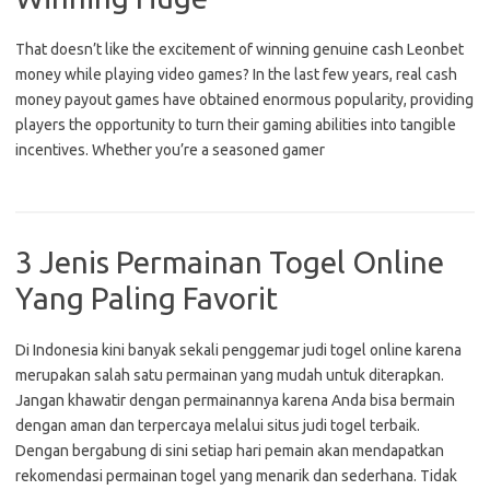
That doesn’t like the excitement of winning genuine cash Leonbet
money while playing video games? In the last few years, real cash
money payout games have obtained enormous popularity, providing
players the opportunity to turn their gaming abilities into tangible
incentives. Whether you’re a seasoned gamer
3 Jenis Permainan Togel Online
Yang Paling Favorit
Di Indonesia kini banyak sekali penggemar judi togel online karena
merupakan salah satu permainan yang mudah untuk diterapkan.
Jangan khawatir dengan permainannya karena Anda bisa bermain
dengan aman dan terpercaya melalui situs judi togel terbaik.
Dengan bergabung di sini setiap hari pemain akan mendapatkan
rekomendasi permainan togel yang menarik dan sederhana. Tidak