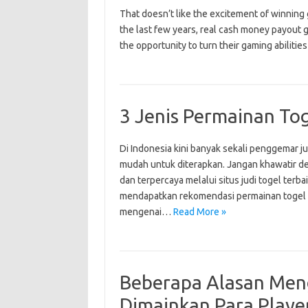
That doesn’t like the excitement of winnin
the last few years, real cash money payout 
the opportunity to turn their gaming abiliti
3 Jenis Permainan Tog
Di Indonesia kini banyak sekali penggemar j
mudah untuk diterapkan. Jangan khawatir 
dan terpercaya melalui situs judi togel terb
mendapatkan rekomendasi permainan togel y
mengenai…
Read More »
Beberapa Alasan Meng
Dimainkan Para Playe