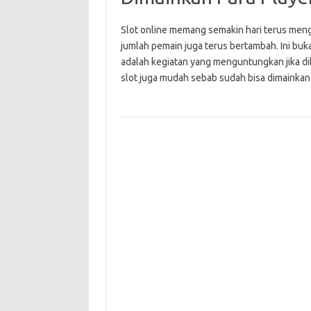
Slot online memang semakin hari terus men
jumlah pemain juga terus bertambah. Ini buk
adalah kegiatan yang menguntungkan jika d
slot juga mudah sebab sudah bisa dimainkan