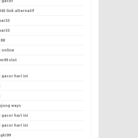
t gacor
365 link alternatif
uar33
uar33
t88
t online
m99 slot
t gacor hari ini
t
t
jong ways
t gacor hari ini
t gacor hari ini
gki99