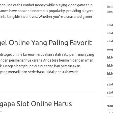
g genuine cash Leonbet money while playing video games? In
Beb
games have obtained enormous popularity, providing players
Dim
es into tangible incentives. Whether you’re a seasoned gamer
slo
slo
el Online Yang Paling Favorit
slo
mej
udi togel online karena merupakan salah satu permainan yang
hk
dengan permainannya karena Anda bisa bermain dengan aman
hk
aik. Dengan bergabung di sini setiap hari pemain akan
ang menarik dan sederhana. Tidak perlu khawatir
hk
slo
slo
apa Slot Online Harus
gam
r