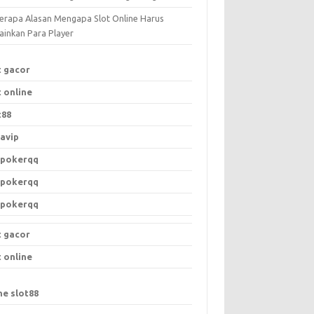
erapa Alasan Mengapa Slot Online Harus
ainkan Para Player
t gacor
t online
t88
avip
bpokerqq
bpokerqq
bpokerqq
t gacor
t online
e slot88