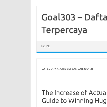
Skip
to
content
Goal303 – Dafta
Terpercaya
HOME
CATEGORY ARCHIVES:
BANDAR JUDI 21
The Increase of Actu
Guide to Winning Hu