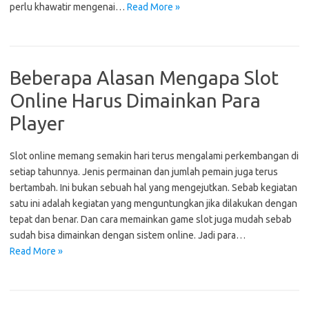
perlu khawatir mengenai…
Read More »
Beberapa Alasan Mengapa Slot
Online Harus Dimainkan Para
Player
Slot online memang semakin hari terus mengalami perkembangan di
setiap tahunnya. Jenis permainan dan jumlah pemain juga terus
bertambah. Ini bukan sebuah hal yang mengejutkan. Sebab kegiatan
satu ini adalah kegiatan yang menguntungkan jika dilakukan dengan
tepat dan benar. Dan cara memainkan game slot juga mudah sebab
sudah bisa dimainkan dengan sistem online. Jadi para…
Read More »