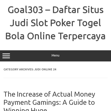
Skip
to
Goal303 – Daftar Situs
content
Judi Slot Poker Togel
Bola Online Terpercaya
Menu
CATEGORY ARCHIVES:
JUDI ONLINE 24
The Increase of Actual Money
Payment Gamings: A Guide to
Winning Huge