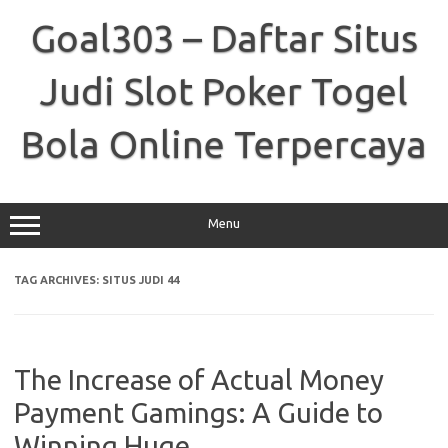
Skip
to
Goal303 – Daftar Situs
content
Judi Slot Poker Togel
Bola Online Terpercaya
Menu
TAG ARCHIVES:
SITUS JUDI 44
The Increase of Actual Money
Payment Gamings: A Guide to
Winning Huge