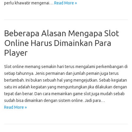
perlu khawatir mengenai…
Read More »
Beberapa Alasan Mengapa Slot
Online Harus Dimainkan Para
Player
Slot online memang semakin hari terus mengalami perkembangan di
setiap tahunnya. Jenis permainan dan jumlah pemain juga terus
bertambah. Ini bukan sebuah hal yang mengejutkan. Sebab kegiatan
satu ini adalah kegiatan yang menguntungkan jika dilakukan dengan
tepat dan benar. Dan cara memainkan game slot juga mudah sebab
sudah bisa dimainkan dengan sistem online. Jadi para…
Read More »