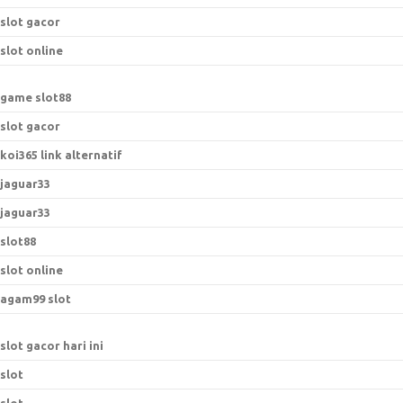
slot gacor
slot online
game slot88
slot gacor
koi365 link alternatif
jaguar33
jaguar33
slot88
slot online
agam99 slot
slot gacor hari ini
slot