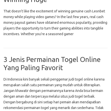
That doesn’t like the excitement of winning genuine cash Leonbet
money while playing video games? In the last few years, real cash
money payout games have obtained enormous popularity, providing
players the opportunity to turn their gaming abilities into tangible
incentives. Whether you’re a seasoned gamer
3 Jenis Permainan Togel Online
Yang Paling Favorit
Di Indonesia kini banyak sekali penggemar judi togel online karena
merupakan salah satu permainan yang mudah untuk diterapkan.
Jangan khawatir dengan permainannya karena Anda bisa bermain
dengan aman dan terpercaya melalui situs judi togel terbaik.
Dengan bergabung di sini setiap hari pemain akan mendapatkan
rekomendasi permainan togel yang menarik dan sederhana. Tidak