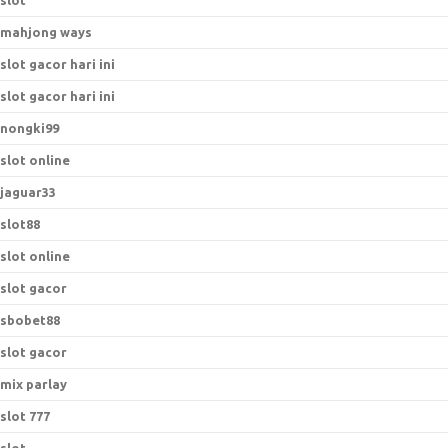
slot
mahjong ways
slot gacor hari ini
slot gacor hari ini
nongki99
slot online
jaguar33
slot88
slot online
slot gacor
sbobet88
slot gacor
mix parlay
slot 777