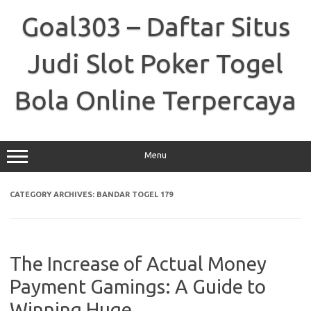
Skip
to
Goal303 – Daftar Situs
content
Judi Slot Poker Togel
Bola Online Terpercaya
Menu
CATEGORY ARCHIVES:
BANDAR TOGEL 179
The Increase of Actual Money
Payment Gamings: A Guide to
Winning Huge