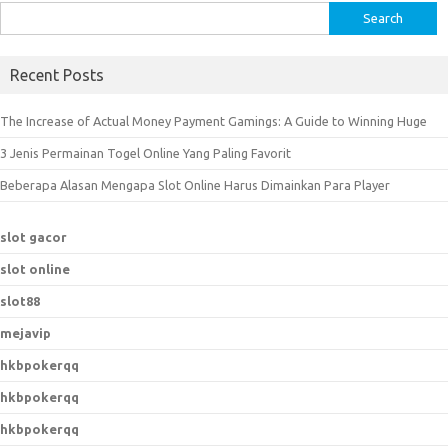
S
e
a
Recent Posts
r
c
The Increase of Actual Money Payment Gamings: A Guide to Winning Huge
h
3 Jenis Permainan Togel Online Yang Paling Favorit
f
o
Beberapa Alasan Mengapa Slot Online Harus Dimainkan Para Player
r
:
slot gacor
slot online
slot88
mejavip
hkbpokerqq
hkbpokerqq
hkbpokerqq