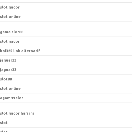
slot gacor
slot online
game slot88
slot gacor
koi365 link alternatif
jaguar33
jaguar33
slot88
slot online
agam99 slot
slot gacor hari ini
slot