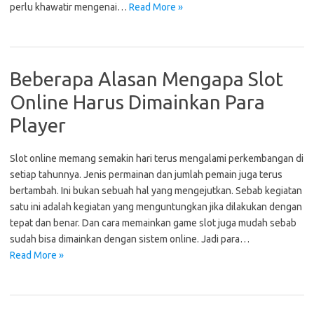
perlu khawatir mengenai…
Read More »
Beberapa Alasan Mengapa Slot
Online Harus Dimainkan Para
Player
Slot online memang semakin hari terus mengalami perkembangan di
setiap tahunnya. Jenis permainan dan jumlah pemain juga terus
bertambah. Ini bukan sebuah hal yang mengejutkan. Sebab kegiatan
satu ini adalah kegiatan yang menguntungkan jika dilakukan dengan
tepat dan benar. Dan cara memainkan game slot juga mudah sebab
sudah bisa dimainkan dengan sistem online. Jadi para…
Read More »