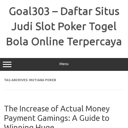
Skip
to
Goal303 – Daftar Situs
content
Judi Slot Poker Togel
Bola Online Terpercaya
Menu
TAG ARCHIVES:
MUTIARA POKER
The Increase of Actual Money
Payment Gamings: A Guide to
Winning Huge