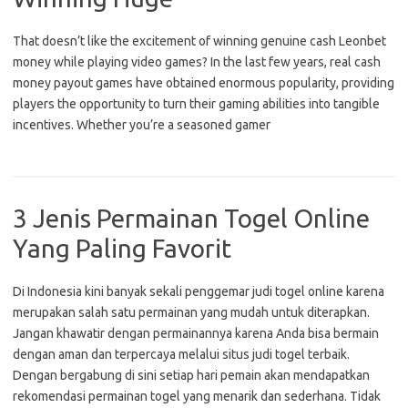
That doesn’t like the excitement of winning genuine cash Leonbet
money while playing video games? In the last few years, real cash
money payout games have obtained enormous popularity, providing
players the opportunity to turn their gaming abilities into tangible
incentives. Whether you’re a seasoned gamer
3 Jenis Permainan Togel Online
Yang Paling Favorit
Di Indonesia kini banyak sekali penggemar judi togel online karena
merupakan salah satu permainan yang mudah untuk diterapkan.
Jangan khawatir dengan permainannya karena Anda bisa bermain
dengan aman dan terpercaya melalui situs judi togel terbaik.
Dengan bergabung di sini setiap hari pemain akan mendapatkan
rekomendasi permainan togel yang menarik dan sederhana. Tidak