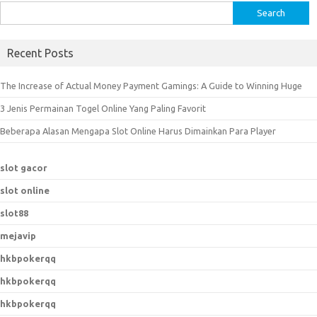
S
e
a
Recent Posts
r
c
The Increase of Actual Money Payment Gamings: A Guide to Winning Huge
h
3 Jenis Permainan Togel Online Yang Paling Favorit
f
o
Beberapa Alasan Mengapa Slot Online Harus Dimainkan Para Player
r
:
slot gacor
slot online
slot88
mejavip
hkbpokerqq
hkbpokerqq
hkbpokerqq