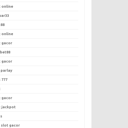
t online
uar33
t88
t online
t gacor
bet88
t gacor
 parlay
t 777
t
t gacor
t jackpot
us
k slot gacor