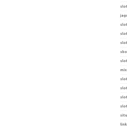
slo
jag
slo
slo
slo
sbo
slo
mix
slo
slo
slo
slo
sit
lin