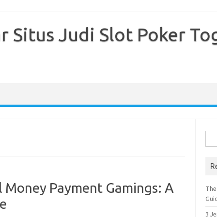
r Situs Judi Slot Poker To
Sea
for:
R
al Money Payment Gamings: A
The
Gui
ge
3 Je