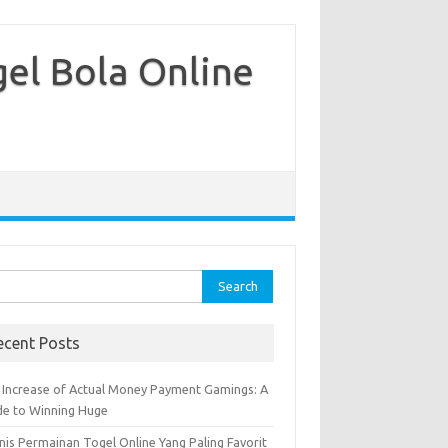
gel Bola Online
rch
ecent Posts
 Increase of Actual Money Payment Gamings: A
de to Winning Huge
nis Permainan Togel Online Yang Paling Favorit