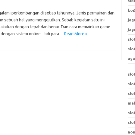
slo
koi
galami perkembangan di setiap tahunnya. Jenis permainan dan
an sebuah hal yang mengejutkan. Sebab kegiatan satu ini
jag
ilakukan dengan tepat dan benar. Dan cara memainkan game
jag
 dengan sistem online. Jadi para…
Read More »
slo
slo
aga
slo
slo
slo
mah
slo
slo
non