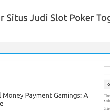
r Situs Judi Slot Poker To
Sea
for:
R
al Money Payment Gamings: A
The
Gui
ge
3 Je