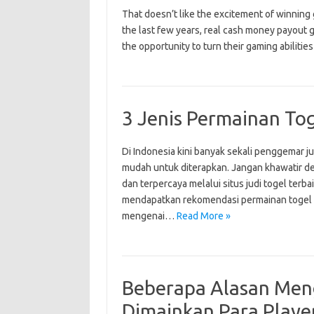
That doesn’t like the excitement of winnin
the last few years, real cash money payout 
the opportunity to turn their gaming abiliti
3 Jenis Permainan Tog
Di Indonesia kini banyak sekali penggemar j
mudah untuk diterapkan. Jangan khawatir 
dan terpercaya melalui situs judi togel terb
mendapatkan rekomendasi permainan togel y
mengenai…
Read More »
Beberapa Alasan Meng
Dimainkan Para Playe