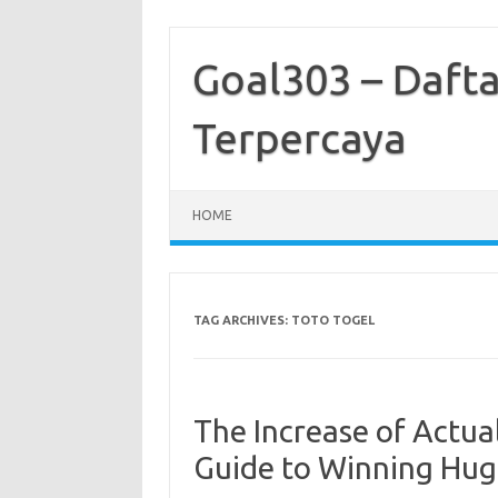
Skip
to
content
Goal303 – Dafta
Terpercaya
HOME
TAG ARCHIVES:
TOTO TOGEL
The Increase of Actu
Guide to Winning Hu