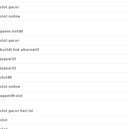
slot gacor
slot online
game slot88
slot gacor
koi365 link alternatif
jaguar33
jaguar33
slot88
slot online
agam99 slot
slot gacor hari ini
slot