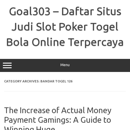
Skip
to
Goal303 – Daftar Situs
content
Judi Slot Poker Togel
Bola Online Terpercaya
Menu
CATEGORY ARCHIVES:
BANDAR TOGEL 126
The Increase of Actual Money
Payment Gamings: A Guide to
Winning Huge