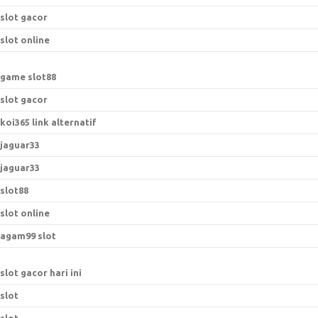
slot gacor
slot online
game slot88
slot gacor
koi365 link alternatif
jaguar33
jaguar33
slot88
slot online
agam99 slot
slot gacor hari ini
slot