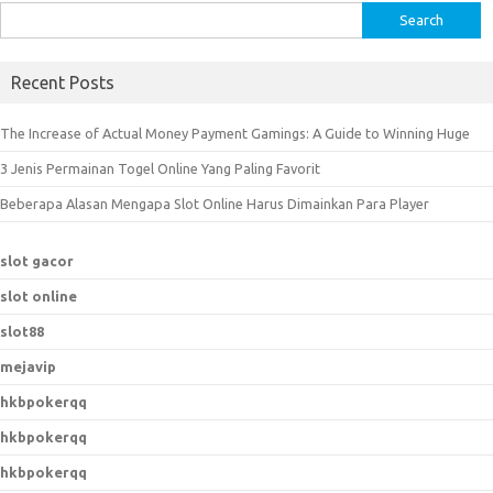
S
e
a
Recent Posts
r
c
The Increase of Actual Money Payment Gamings: A Guide to Winning Huge
h
3 Jenis Permainan Togel Online Yang Paling Favorit
f
o
Beberapa Alasan Mengapa Slot Online Harus Dimainkan Para Player
r
:
slot gacor
slot online
slot88
mejavip
hkbpokerqq
hkbpokerqq
hkbpokerqq