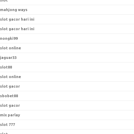
slot
mahjong ways
slot gacor hari ini
slot gacor hari ini
nongki99
slot online
jaguar33
slot88
slot online
slot gacor
sbobet88
slot gacor
mix parlay
slot 777