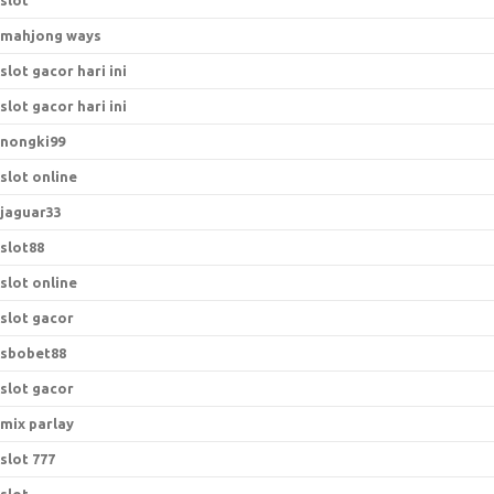
slot
mahjong ways
slot gacor hari ini
slot gacor hari ini
nongki99
slot online
jaguar33
slot88
slot online
slot gacor
sbobet88
slot gacor
mix parlay
slot 777