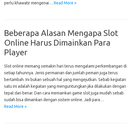
perlu khawatir mengenai…
Read More »
Beberapa Alasan Mengapa Slot
Online Harus Dimainkan Para
Player
Slot online memang semakin hari terus mengalami perkembangan di
setiap tahunnya. Jenis permainan dan jumlah pemain juga terus
bertambah. Ini bukan sebuah hal yang mengejutkan. Sebab kegiatan
satu ini adalah kegiatan yang menguntungkan jika dilakukan dengan
tepat dan benar. Dan cara memainkan game slot juga mudah sebab
sudah bisa dimainkan dengan sistem online. Jadi para…
Read More »