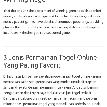
That doesn’t like the excitement of winning genuine cash Leonbet
money while playing video games? In the last few years, real cash
money payout games have obtained enormous popularity, providing
players the opportunity to turn their gaming abilities into tangible
incentives. Whether you’re a seasoned gamer
3 Jenis Permainan Togel Online
Yang Paling Favorit
Di Indonesia kini banyak sekali penggemar judi togel online karena
merupakan salah satu permainan yang mudah untuk diterapkan.
Jangan khawatir dengan permainannya karena Anda bisa bermain
dengan aman dan terpercaya melalui situs judi togel terbaik.
Dengan bergabung di sini setiap hari pemain akan mendapatkan
rekomendasi permainan togel yang menarik dan sederhana. Tidak