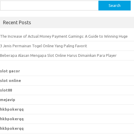
S
e
a
Recent Posts
r
c
The Increase of Actual Money Payment Gamings: A Guide to Winning Huge
h
3 Jenis Permainan Togel Online Yang Paling Favorit
f
o
Beberapa Alasan Mengapa Slot Online Harus Dimainkan Para Player
r
:
slot gacor
slot online
slot88
mejavip
hkbpokerqq
hkbpokerqq
hkbpokerqq