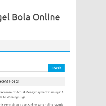
gel Bola Online
rch
ecent Posts
 Increase of Actual Money Payment Gamings: A
de to Winning Huge
nis Permainan Togel Online Yang Paling Favorit