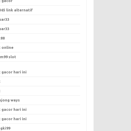
t gacor
365 link alternatif
uar33
uar33
t88
t online
m99 slot
t gacor hari ini
t
t
jong ways
t gacor hari ini
t gacor hari ini
gki99