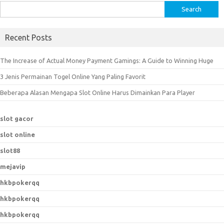
S
e
a
Recent Posts
r
c
The Increase of Actual Money Payment Gamings: A Guide to Winning Huge
h
3 Jenis Permainan Togel Online Yang Paling Favorit
f
o
Beberapa Alasan Mengapa Slot Online Harus Dimainkan Para Player
r
:
slot gacor
slot online
slot88
mejavip
hkbpokerqq
hkbpokerqq
hkbpokerqq