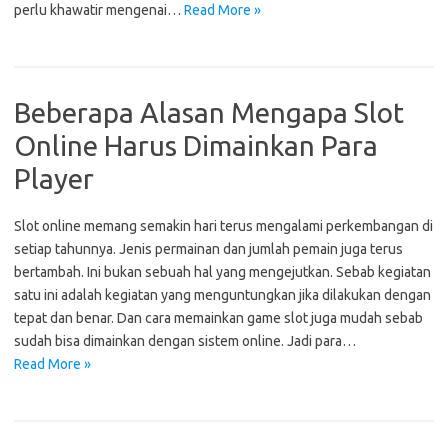
perlu khawatir mengenai…
Read More »
Beberapa Alasan Mengapa Slot
Online Harus Dimainkan Para
Player
Slot online memang semakin hari terus mengalami perkembangan di
setiap tahunnya. Jenis permainan dan jumlah pemain juga terus
bertambah. Ini bukan sebuah hal yang mengejutkan. Sebab kegiatan
satu ini adalah kegiatan yang menguntungkan jika dilakukan dengan
tepat dan benar. Dan cara memainkan game slot juga mudah sebab
sudah bisa dimainkan dengan sistem online. Jadi para…
Read More »