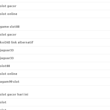
slot gacor
slot online
game slot88
slot gacor
koi365 link alternatif
jaguar33
jaguar33
slot88
slot online
agam99 slot
slot gacor hari ini
slot