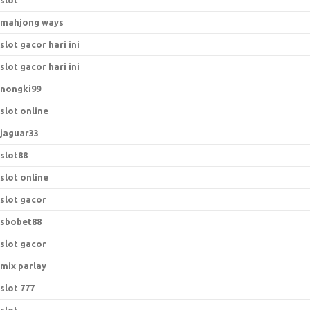
slot
mahjong ways
slot gacor hari ini
slot gacor hari ini
nongki99
slot online
jaguar33
slot88
slot online
slot gacor
sbobet88
slot gacor
mix parlay
slot 777