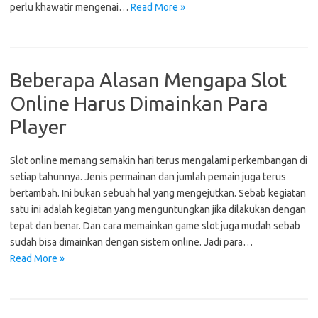
perlu khawatir mengenai…
Read More »
Beberapa Alasan Mengapa Slot
Online Harus Dimainkan Para
Player
Slot online memang semakin hari terus mengalami perkembangan di
setiap tahunnya. Jenis permainan dan jumlah pemain juga terus
bertambah. Ini bukan sebuah hal yang mengejutkan. Sebab kegiatan
satu ini adalah kegiatan yang menguntungkan jika dilakukan dengan
tepat dan benar. Dan cara memainkan game slot juga mudah sebab
sudah bisa dimainkan dengan sistem online. Jadi para…
Read More »