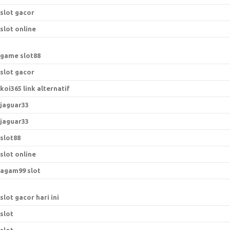
slot gacor
slot online
game slot88
slot gacor
koi365 link alternatif
jaguar33
jaguar33
slot88
slot online
agam99 slot
slot gacor hari ini
slot