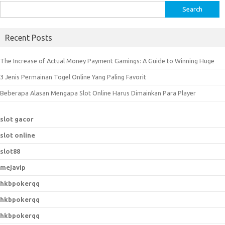
S
e
a
Recent Posts
r
c
The Increase of Actual Money Payment Gamings: A Guide to Winning Huge
h
3 Jenis Permainan Togel Online Yang Paling Favorit
f
o
Beberapa Alasan Mengapa Slot Online Harus Dimainkan Para Player
r
:
slot gacor
slot online
slot88
mejavip
hkbpokerqq
hkbpokerqq
hkbpokerqq