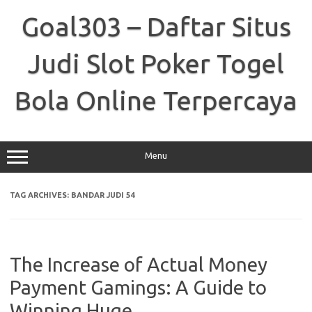
Skip
to
Goal303 – Daftar Situs
content
Judi Slot Poker Togel
Bola Online Terpercaya
Menu
TAG ARCHIVES:
BANDAR JUDI 54
The Increase of Actual Money
Payment Gamings: A Guide to
Winning Huge