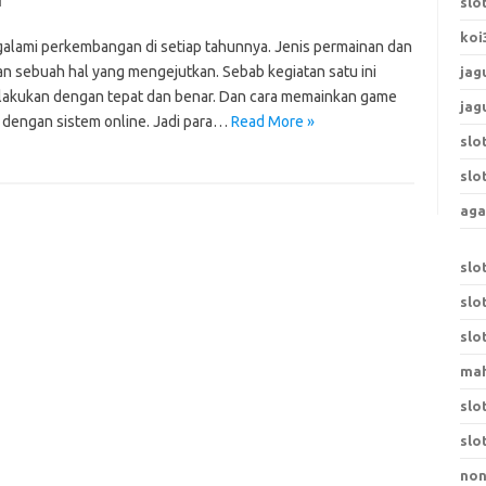
slo
koi
galami perkembangan di setiap tahunnya. Jenis permainan dan
an sebuah hal yang mengejutkan. Sebab kegiatan satu ini
jag
ilakukan dengan tepat dan benar. Dan cara memainkan game
jag
 dengan sistem online. Jadi para…
Read More »
slo
slo
aga
slo
slo
slo
mah
slo
slo
non