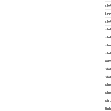
slo
jag
slo
slo
slo
sbo
slo
mix
slo
slo
slo
slo
sit
lin