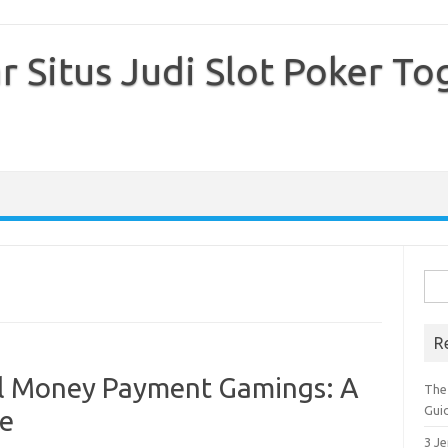
r Situs Judi Slot Poker To
Sea
for:
R
al Money Payment Gamings: A
The
Gui
ge
3 Je