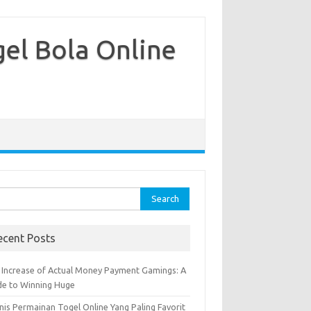
gel Bola Online
rch
ecent Posts
 Increase of Actual Money Payment Gamings: A
de to Winning Huge
nis Permainan Togel Online Yang Paling Favorit