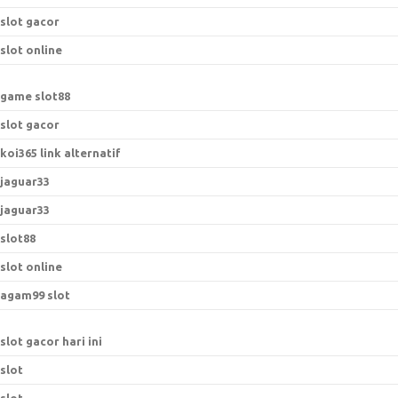
slot gacor
slot online
game slot88
slot gacor
koi365 link alternatif
jaguar33
jaguar33
slot88
slot online
agam99 slot
slot gacor hari ini
slot