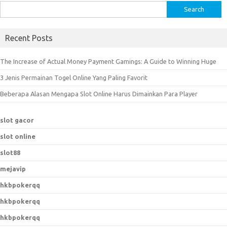
S
e
a
Recent Posts
r
c
The Increase of Actual Money Payment Gamings: A Guide to Winning Huge
h
3 Jenis Permainan Togel Online Yang Paling Favorit
f
o
Beberapa Alasan Mengapa Slot Online Harus Dimainkan Para Player
r
:
slot gacor
slot online
slot88
mejavip
hkbpokerqq
hkbpokerqq
hkbpokerqq