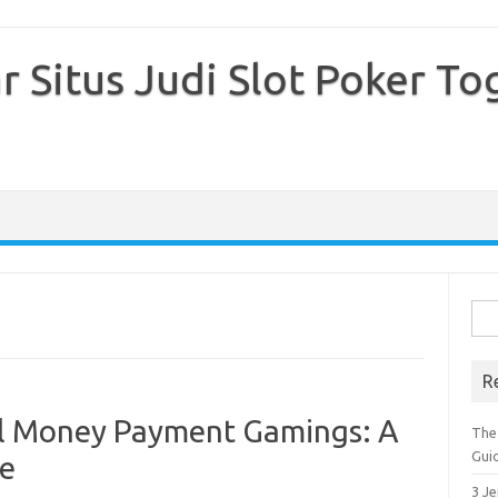
r Situs Judi Slot Poker To
Sea
for:
R
al Money Payment Gamings: A
The
Gui
ge
3 Je