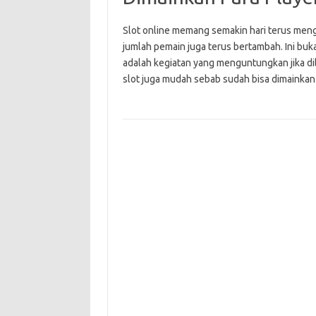
Slot online memang semakin hari terus men
jumlah pemain juga terus bertambah. Ini buk
adalah kegiatan yang menguntungkan jika d
slot juga mudah sebab sudah bisa dimainkan