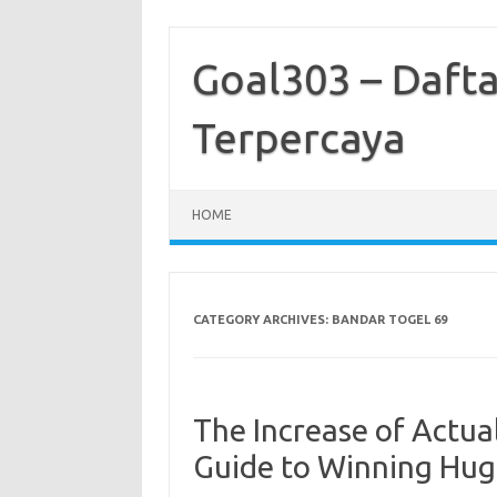
Skip
to
content
Goal303 – Dafta
Terpercaya
HOME
CATEGORY ARCHIVES:
BANDAR TOGEL 69
The Increase of Actu
Guide to Winning Hu