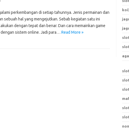
slo
koi
galami perkembangan di setiap tahunnya. Jenis permainan dan
an sebuah hal yang mengejutkan. Sebab kegiatan satu ini
jag
ilakukan dengan tepat dan benar. Dan cara memainkan game
jag
 dengan sistem online. Jadi para…
Read More »
slo
slo
aga
slo
slo
slo
mah
slo
slo
non