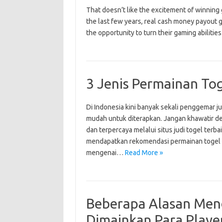
That doesn’t like the excitement of winnin
the last few years, real cash money payout 
the opportunity to turn their gaming abiliti
3 Jenis Permainan Tog
Di Indonesia kini banyak sekali penggemar j
mudah untuk diterapkan. Jangan khawatir 
dan terpercaya melalui situs judi togel terb
mendapatkan rekomendasi permainan togel y
mengenai…
Read More »
Beberapa Alasan Meng
Dimainkan Para Playe