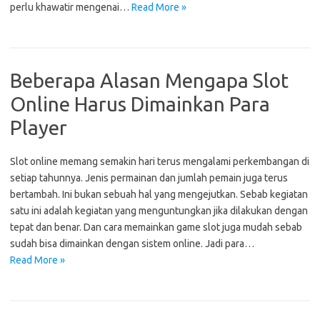
perlu khawatir mengenai…
Read More »
Beberapa Alasan Mengapa Slot
Online Harus Dimainkan Para
Player
Slot online memang semakin hari terus mengalami perkembangan di
setiap tahunnya. Jenis permainan dan jumlah pemain juga terus
bertambah. Ini bukan sebuah hal yang mengejutkan. Sebab kegiatan
satu ini adalah kegiatan yang menguntungkan jika dilakukan dengan
tepat dan benar. Dan cara memainkan game slot juga mudah sebab
sudah bisa dimainkan dengan sistem online. Jadi para…
Read More »