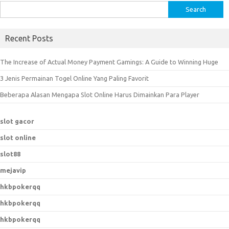
S
e
a
Recent Posts
r
c
The Increase of Actual Money Payment Gamings: A Guide to Winning Huge
h
3 Jenis Permainan Togel Online Yang Paling Favorit
f
o
Beberapa Alasan Mengapa Slot Online Harus Dimainkan Para Player
r
:
slot gacor
slot online
slot88
mejavip
hkbpokerqq
hkbpokerqq
hkbpokerqq