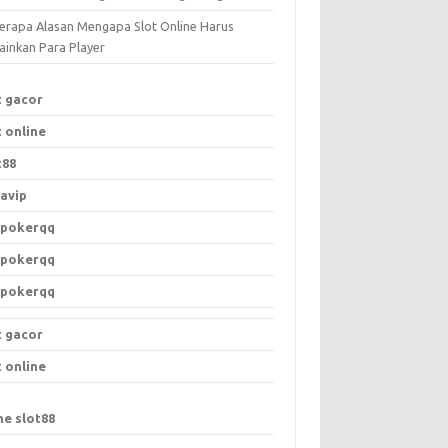
erapa Alasan Mengapa Slot Online Harus
ainkan Para Player
t gacor
t online
t88
avip
bpokerqq
bpokerqq
bpokerqq
t gacor
t online
e slot88