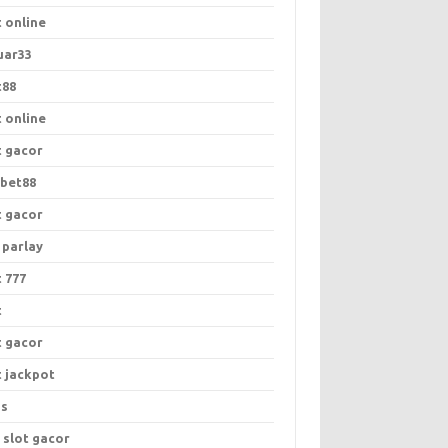
t online
uar33
t88
t online
t gacor
bet88
t gacor
 parlay
t 777
t
t gacor
t jackpot
us
k slot gacor