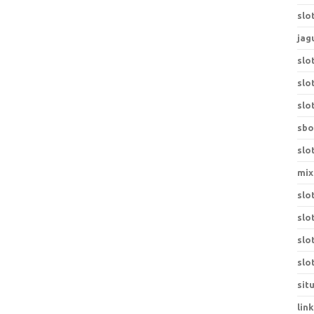
slo
jag
slo
slo
slo
sbo
slo
mix
slo
slo
slo
slo
sit
lin