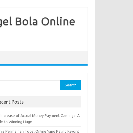
gel Bola Online
rch
ecent Posts
 Increase of Actual Money Payment Gamings: A
de to Winning Huge
nis Permainan Togel Online Yang Paling Favorit