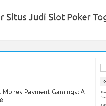
r Situs Judi Slot Poker To
Sea
for:
R
al Money Payment Gamings: A
The
Gui
ge
3 Je