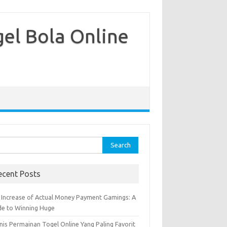
gel Bola Online
rch
ecent Posts
 Increase of Actual Money Payment Gamings: A
de to Winning Huge
nis Permainan Togel Online Yang Paling Favorit