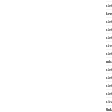
slo
jag
slo
slo
slo
sbo
slo
mix
slo
slo
slo
slo
sit
lin