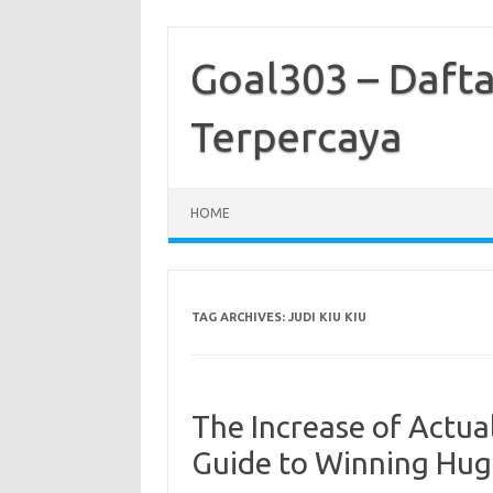
Skip
to
content
Goal303 – Dafta
Terpercaya
HOME
TAG ARCHIVES:
JUDI KIU KIU
The Increase of Actu
Guide to Winning Hu