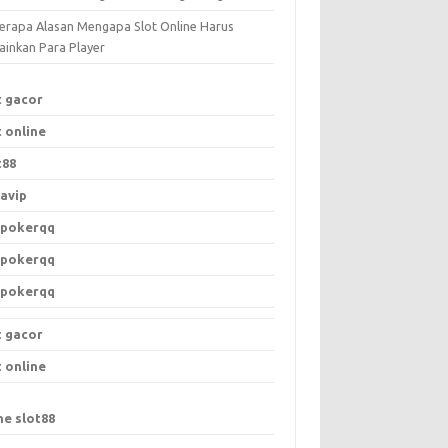
erapa Alasan Mengapa Slot Online Harus
ainkan Para Player
t gacor
t online
t88
avip
bpokerqq
bpokerqq
bpokerqq
t gacor
t online
e slot88